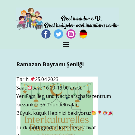
Ramazan Bayramı Şenliği
Tarih:
25.04.2023
Saat:
saat 16:00-19:00 arası.
Yer: Familien und Nachbarschaftszentrum
kiezanker 36 önündeki alan
Büyük, küçük Hepinizi bekliyoruz
Türk mutfağından lezzetler,Hacivat