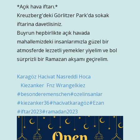
*Açık hava iftarı.*
Kreuzberg'deki Görlitzer Park'da sokak
iftarina davetlisiniz.
Buyrun hepbirlikte açık havada
mahallemizdeki insanlarımızla güzel bir
atmosferde lezzetli yemekler yiyelim ve bol
sürprizli bir Ramazan akşamı geçirelim.
Karagöz Hacivat Nasreddi Hoca
Kiezanker Fnz Wrangelkiez
#besonderemenschen
#ozelinsanlar
#kiezanker36
#hacivatkaragöz
#Ezan
#iftar2023
#ramadan2023