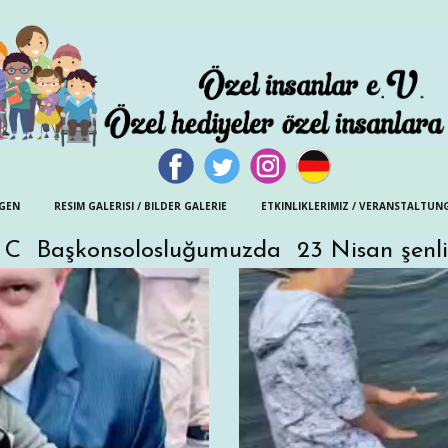
NGEN
RESIM GALERISI / BILDER GALERIE
ETKINLIKLERIMIZ / VERANSTALTUN
. C Başkonsolosluğumuzda 23 Nisan şenli